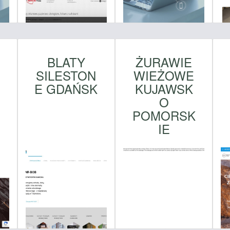
BLATY
ŻURAWIE
SILESTON
WIEŻOWE
E GDAŃSK
KUJAWSK
O
POMORSK
IE