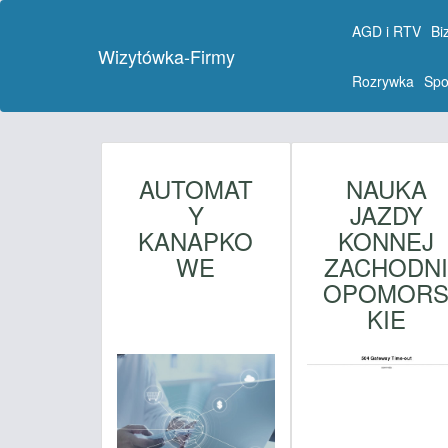
AGD i RTV
Bi
Wizytówka-Firmy
Rozrywka
Spo
AUTOMAT
NAUKA
Y
JAZDY
KANAPKO
KONNEJ
WE
ZACHODN
OPOMOR
KIE