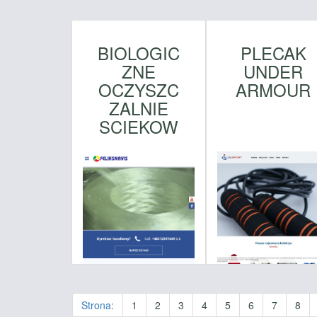
BIOLOGIC
PLECAK
ZNE
UNDER
OCZYSZC
ARMOUR
ZALNIE
SCIEKOW
Strona:
1
2
3
4
5
6
7
8