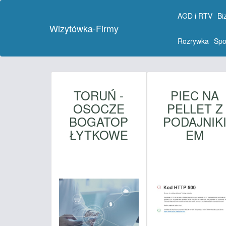
AGD i RTV
Bi
Wizytówka-Firmy
Rozrywka
Spo
TORUŃ -
PIEC NA
OSOCZE
PELLET Z
BOGATOP
PODAJNIK
ŁYTKOWE
EM