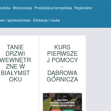
 sztuka
Motoryzacja
Produkcja przemysłowa
Regionalne
wo i społeczeństwo
Edukacja i nauka
TANIE
KURS
DRZWI
PIERWSZE
WEWNĘTR
J POMOCY
ZNE W
-
BIAŁYMST
DĄBROWA
OKU
GÓRNICZA