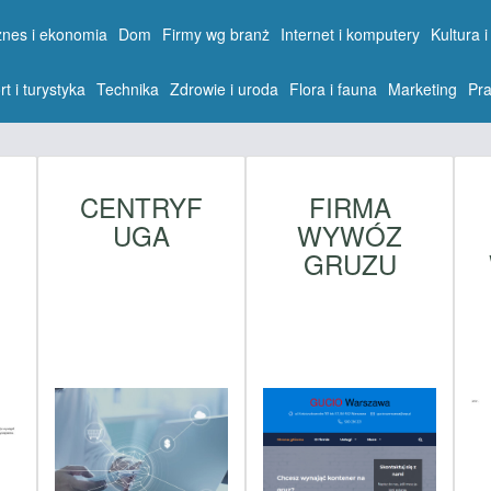
znes i ekonomia
Dom
Firmy wg branż
Internet i komputery
Kultura i
rt i turystyka
Technika
Zdrowie i uroda
Flora i fauna
Marketing
Pra
CENTRYF
FIRMA
UGA
WYWÓZ
I
GRUZU