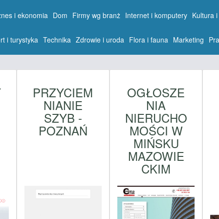
znes i ekonomia
Dom
Firmy wg branż
Internet i komputery
Kultura i
rt i turystyka
Technika
Zdrowie i uroda
Flora i fauna
Marketing
Pra
Y
PRZYCIEM
OGŁOSZE
NIANIE
NIA
SZYB -
NIERUCHO
POZNAŃ
MOŚCI W
MIŃSKU
MAZOWIE
CKIM