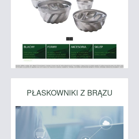
PŁASKOWNIKI Z BRĄZU