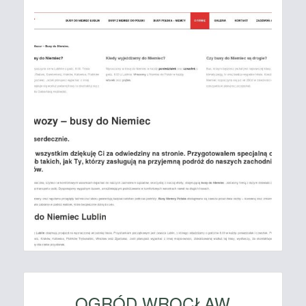
OGRÓD WROCŁAW