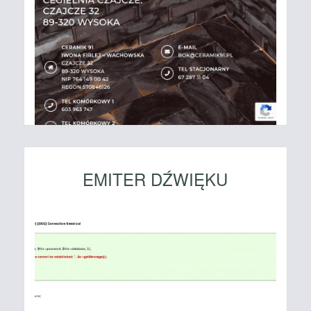
EMITER DŹWIĘKU