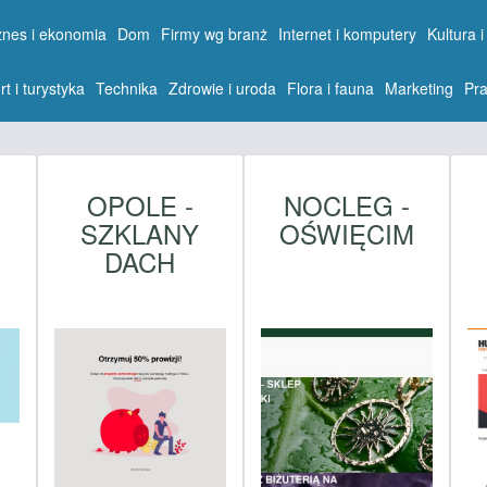
znes i ekonomia
Dom
Firmy wg branż
Internet i komputery
Kultura i
rt i turystyka
Technika
Zdrowie i uroda
Flora i fauna
Marketing
Pra
OPOLE -
NOCLEG -
SZKLANY
OŚWIĘCIM
DACH