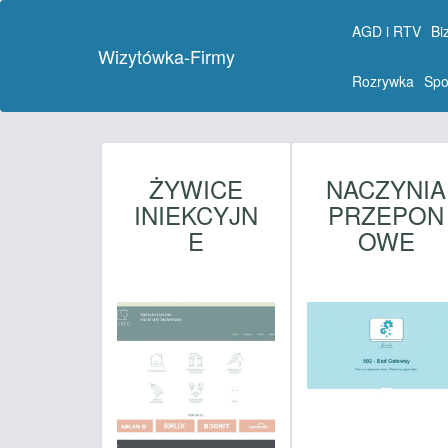
AGD i RTV
Bi
Wizytówka-Firmy
Rozrywka
Spo
ŻYWICE
NACZYNIA
INIEKCYJN
PRZEPON
E
OWE