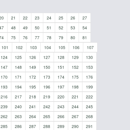
20
21
22
23
24
25
26
27
47
48
49
50
51
52
53
54
74
75
76
77
78
79
80
81
101
102
103
104
105
106
107
124
125
126
127
128
129
130
147
148
149
150
151
152
153
170
171
172
173
174
175
176
193
194
195
196
197
198
199
216
217
218
219
220
221
222
239
240
241
242
243
244
245
262
263
264
265
266
267
268
285
286
287
288
289
290
291