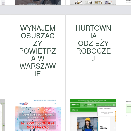
WYNAJEM
HURTOWN
OSUSZAC
IA
N
ZY
ODZIEŻY
POWIETRZ
ROBOCZE
A W
J
WARSZAW
IE