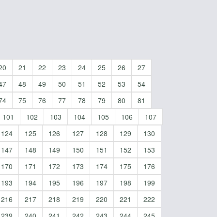
20
21
22
23
24
25
26
27
47
48
49
50
51
52
53
54
74
75
76
77
78
79
80
81
101
102
103
104
105
106
107
124
125
126
127
128
129
130
147
148
149
150
151
152
153
170
171
172
173
174
175
176
193
194
195
196
197
198
199
216
217
218
219
220
221
222
239
240
241
242
243
244
245