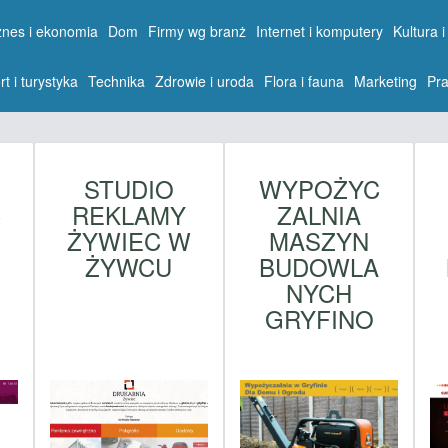
znes i ekonomia
Dom
Firmy wg branż
Internet i komputery
Kultura i
rt i turystyka
Technika
Zdrowie i uroda
Flora i fauna
Marketing
Pra
STUDIO
WYPOŻYC
C
REKLAMY
ZALNIA
ŻYWIEC W
MASZYN
ŻYWCU
BUDOWLA
NYCH
GRYFINO