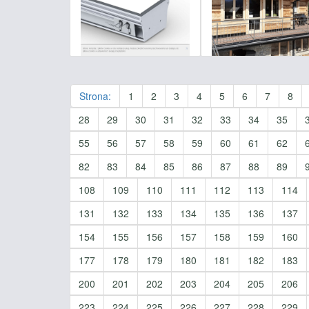
Strona:
1
2
3
4
5
6
7
8
28
29
30
31
32
33
34
35
55
56
57
58
59
60
61
62
82
83
84
85
86
87
88
89
108
109
110
111
112
113
114
131
132
133
134
135
136
137
154
155
156
157
158
159
160
177
178
179
180
181
182
183
200
201
202
203
204
205
206
223
224
225
226
227
228
229