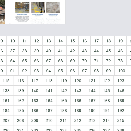
9
10
11
12
13
14
15
16
17
18
19
36
37
38
39
40
41
42
43
44
45
46
63
64
65
66
67
68
69
70
71
72
73
90
91
92
93
94
95
96
97
98
99
100
115
116
117
118
119
120
121
122
123
138
139
140
141
142
143
144
145
146
161
162
163
164
165
166
167
168
169
184
185
186
187
188
189
190
191
192
207
208
209
210
211
212
213
214
215
230
231
232
233
234
235
236
237
238