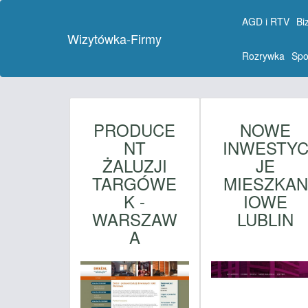
AGD i RTV
Bi
Wizytówka-Firmy
Rozrywka
Spo
PRODUCE
NOWE
NT
INWESTY
ŻALUZJI
JE
TARGÓWE
MIESZKAN
K -
IOWE
WARSZAW
LUBLIN
A