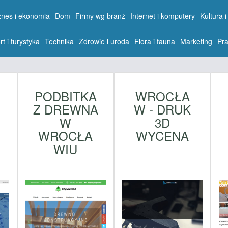
znes i ekonomia
Dom
Firmy wg branż
Internet i komputery
Kultura i
rt i turystyka
Technika
Zdrowie i uroda
Flora i fauna
Marketing
Pra
N
PODBITKA
WROCŁA
Z DREWNA
W - DRUK
W
3D
WROCŁA
WYCENA
W
WIU