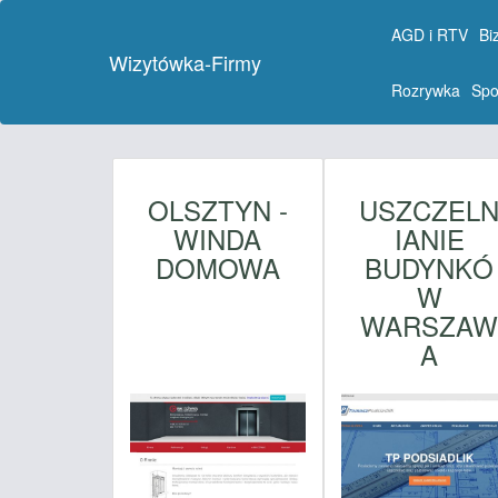
AGD i RTV
Bi
Wizytówka-Firmy
Rozrywka
Spo
OLSZTYN -
USZCZEL
WINDA
IANIE
DOMOWA
BUDYNKÓ
W
WARSZA
A