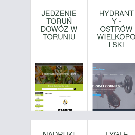
JEDZENIE
HYDRANT
TORUŃ
Y -
DOWÓZ W
OSTRÓW
TORUNIU
WIELKOP
LSKI
NADRUKI
TYGLE