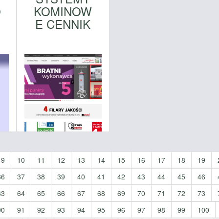
O
KOMINOW
E CENNIK
9
10
11
12
13
14
15
16
17
18
19
36
37
38
39
40
41
42
43
44
45
46
63
64
65
66
67
68
69
70
71
72
73
90
91
92
93
94
95
96
97
98
99
100