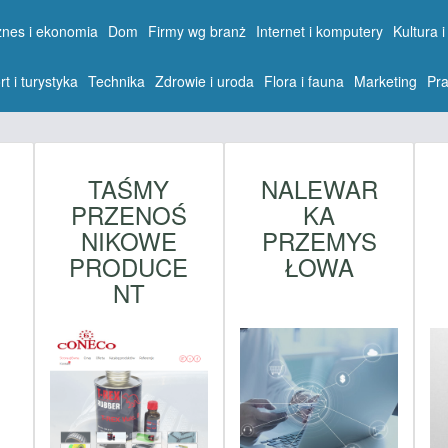
znes i ekonomia
Dom
Firmy wg branż
Internet i komputery
Kultura i
rt i turystyka
Technika
Zdrowie i uroda
Flora i fauna
Marketing
Pra
TAŚMY
NALEWAR
PRZENOŚ
KA
NIKOWE
PRZEMYS
PRODUCE
ŁOWA
NT