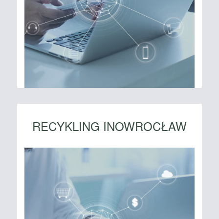
RECYKLING INOWROCŁAW