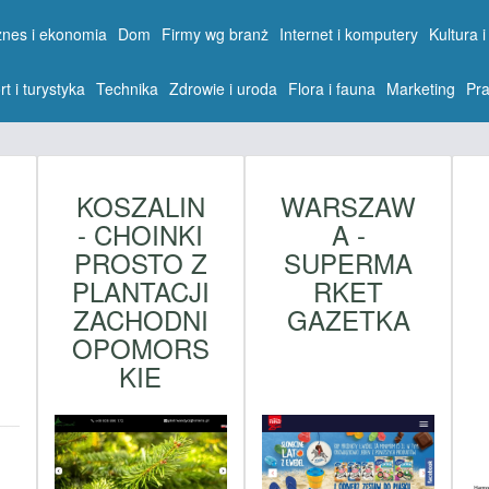
znes i ekonomia
Dom
Firmy wg branż
Internet i komputery
Kultura i
rt i turystyka
Technika
Zdrowie i uroda
Flora i fauna
Marketing
Pra
KOSZALIN
WARSZAW
- CHOINKI
A -
PROSTO Z
SUPERMA
PLANTACJI
RKET
ZACHODNI
GAZETKA
W
OPOMORS
KIE