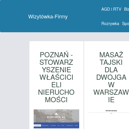
AGD i RTV
Bi
Wizytówka-Firmy
Rozrywka
Spo
POZNAŃ -
MASAŻ
STOWARZ
TAJSKI
YSZENIE
DLA
WŁAŚCICI
DWOJGA
ELI
W
NIERUCHO
WARSZA
MOŚCI
IE