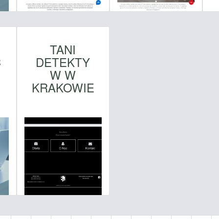
TANI
C
DETEKTY
W W
KRAKOWIE