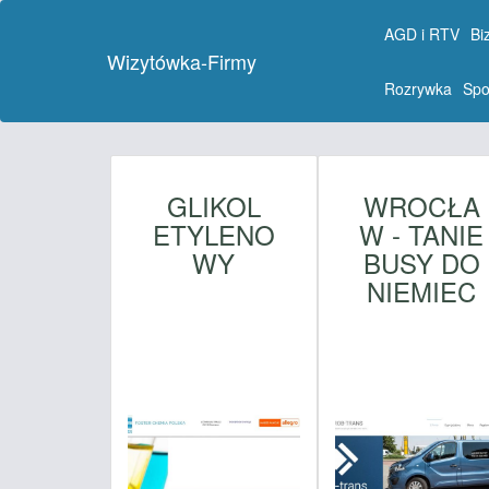
AGD i RTV
Bi
Wizytówka-Firmy
Rozrywka
Spo
GLIKOL
WROCŁA
ETYLENO
W - TANIE
WY
BUSY DO
NIEMIEC