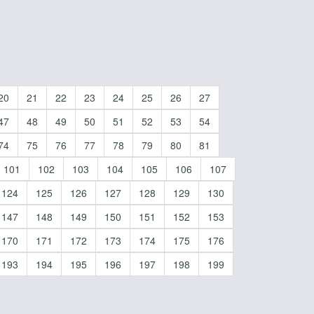
20
21
22
23
24
25
26
27
47
48
49
50
51
52
53
54
74
75
76
77
78
79
80
81
101
102
103
104
105
106
107
124
125
126
127
128
129
130
147
148
149
150
151
152
153
170
171
172
173
174
175
176
193
194
195
196
197
198
199