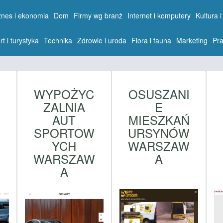
znes i ekonomia
Dom
Firmy wg branż
Internet i komputery
Kultura i
rt i turystyka
Technika
Zdrowie i uroda
Flora i fauna
Marketing
Pra
WYPOŻYC
OSUSZANI
ZALNIA
E
AUT
MIESZKAŃ
SPORTOW
URSYNÓW
YCH
WARSZAW
WARSZAW
A
A