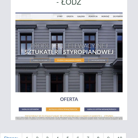
- ŁÓDŹ
Strona:
1
2
3
4
5
6
7
8
9
10