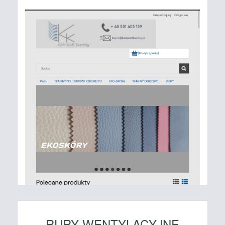
RURY WENTYLACYJNE