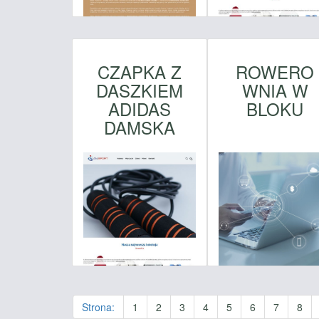
CZAPKA Z
ROWERO
DASZKIEM
WNIA W
ADIDAS
BLOKU
DAMSKA
Strona:
1
2
3
4
5
6
7
8