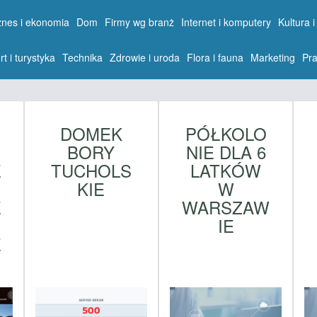
znes i ekonomia
Dom
Firmy wg branż
Internet i komputery
Kultura i
rt i turystyka
Technika
Zdrowie i uroda
Flora i fauna
Marketing
Pra
DOMEK
PÓŁKOLO
BORY
NIE DLA 6
E
TUCHOLS
LATKÓW
KIE
W
E
WARSZAW
IE
E