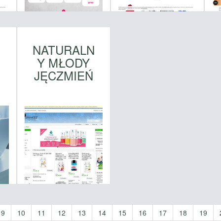
NATURALN
Y MŁODY
JĘCZMIEŃ
9
10
11
12
13
14
15
16
17
18
19