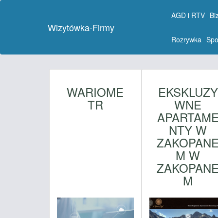
AGD i RTV
Bi
Wizytówka-Firmy
Rozrywka
Spo
WARIOME
EKSKLUZY
TR
WNE
APARTAM
NTY W
ZAKOPAN
M W
ZAKOPAN
M