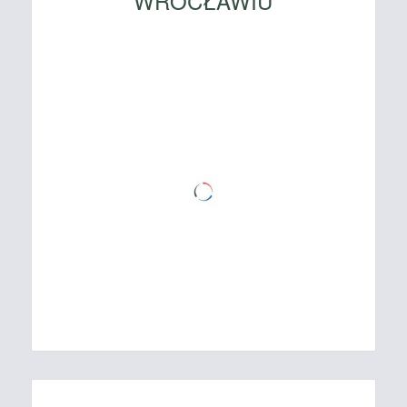
WROCŁAWIU