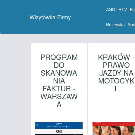
AGD i RTV
Bi
Wizytówka-Firmy
Rozrywka
Spo
PROGRAM
KRAKÓW -
DO
PRAWO
SKANOWA
JAZDY NA
NIA
MOTOCYK
FAKTUR -
L
WARSZAW
A