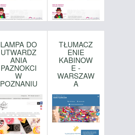
LAMPA DO
TŁUMACZ
UTWARDZ
ENIE
ANIA
KABINOW
PAZNOKCI
E -
W
WARSZAW
POZNANIU
A