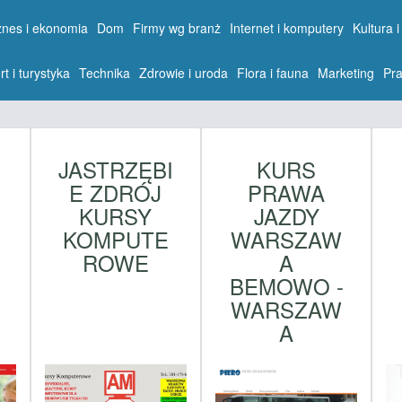
znes i ekonomia
Dom
Firmy wg branż
Internet i komputery
Kultura i
rt i turystyka
Technika
Zdrowie i uroda
Flora i fauna
Marketing
Pra
JASTRZĘBI
KURS
E ZDRÓJ
PRAWA
KURSY
JAZDY
KOMPUTE
WARSZAW
ROWE
A
BEMOWO -
WARSZAW
A