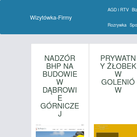
AGD i RTV
Bi
Wizytówka-Firmy
Rozrywka
Spo
NADZÓR
PRYWATN
BHP NA
Y ŻŁOBEK
BUDOWIE
W
W
GOLENIÓ
DĄBROWI
W
E
GÓRNICZE
J