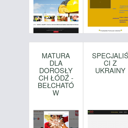
MATURA
SPECJALI
DLA
CI Z
DOROSŁY
UKRAINY
CH ŁÓDŹ -
BEŁCHATÓ
W