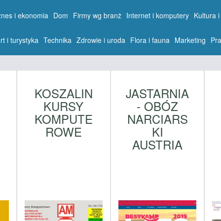
znes i ekonomia
Dom
Firmy wg branż
Internet i komputery
Kultura i
rt i turystyka
Technika
Zdrowie i uroda
Flora i fauna
Marketing
Pra
KOSZALIN
JASTARNIA
KURSY
- OBÓZ
KOMPUTE
NARCIARS
ROWE
KI
AUSTRIA