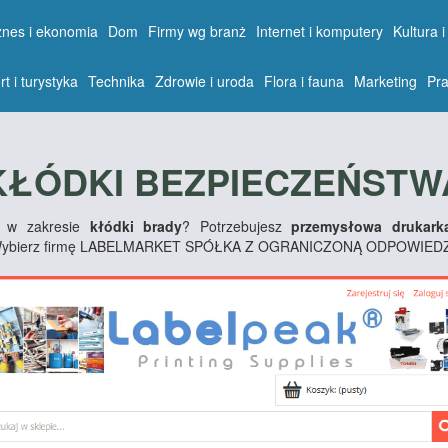
znes i ekonomia
Dom
Firmy wg branż
Internet i komputery
Kultura i
rt i turystyka
Technika
Zdrowie i uroda
Flora i fauna
Marketing
Pra
KŁÓDKI BEZPIECZEŃSTW
ów w zakresie
kłódki brady
? Potrzebujesz
przemysłowa drukarka
Wybierz firmę LABELMARKET SPÓŁKA Z OGRANICZONĄ ODPOWIED