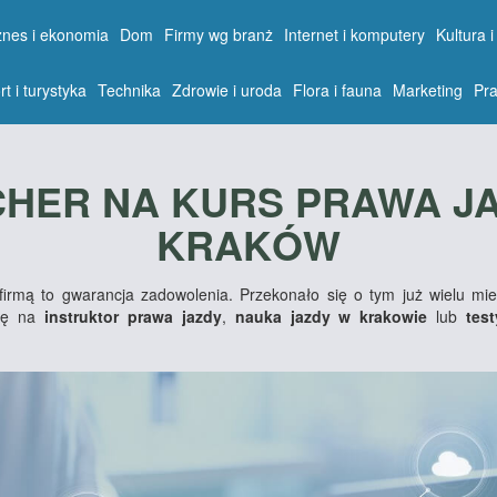
znes i ekonomia
Dom
Firmy wg branż
Internet i komputery
Kultura i
rt i turystyka
Technika
Zdrowie i uroda
Flora i fauna
Marketing
Pra
HER NA KURS PRAWA JA
KRAKÓW
irmą to gwarancja zadowolenia. Przekonało się o tym już wielu m
się na
instruktor prawa jazdy
,
nauka jazdy w krakowie
lub
tes