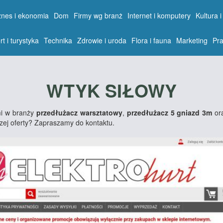
znes i ekonomia
Dom
Firmy wg branż
Internet i komputery
Kultura i
rt i turystyka
Technika
Zdrowie i uroda
Flora i fauna
Marketing
Pra
WTYK SIŁOWY
mi w branży
przedłużacz warsztatowy
,
przedłużacz 5 gniazd 3m
or
zej oferty? Zapraszamy do kontaktu.